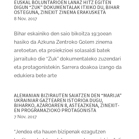
EUSKAL BOLUNTARIOEN LANAZ HITZ EGITEN
DIGUN “ZUK” DOKUMENTALAK ITXIKO DU, BIHAR
OSTEGUNA, ZINEXIT ZINEMA ERAKUSKETA
8 Nov, 2017
Bihar eskainiko den saio bikoitza 19:30ean
hasiko da Azkuna Zentroko Golem zinema
aretoetan, eta proiekzioei solasaldi batek
jarraituko die “Zuk” dokumentaleko zuzendari
eta protagonistekin. Sarrera doakoa izango da
edukiera bete arte
ALEMANIAN BIZIRAUTEN SAIATZEN DEN “MARIJA”
UKRAINIAR GAZTEAREN ISTORIOA DUGU,
BIHARKO, AZAROAREN 8, ASTEAZKENA, ZINEXIT-
EN PROGRAMAZIOKO PROTAGONISTA
7 Nov, 2017
“Jendea eta hauen bizipenak ezagutzen