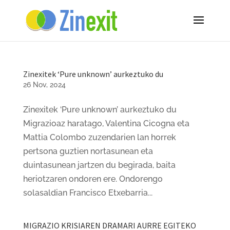
Zinexitek ‘Pure unknown’ aurkeztuko du
26 Nov, 2024
Zinexitek ‘Pure unknown’ aurkeztuko du
Migrazioaz haratago, Valentina Cicogna eta
Mattia Colombo zuzendarien lan horrek
pertsona guztien nortasunean eta
duintasunean jartzen du begirada, baita
heriotzaren ondoren ere. Ondorengo
solasaldian Francisco Etxebarria...
MIGRAZIO KRISIAREN DRAMARI AURRE EGITEKO