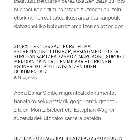
badituzu, beldurrak berez uxatzen zaizkizu”, dio
Michael Koch, film honetako zuzendariak, zein
etorkinen errealitatea ikusi arazi eta kanpotik
datozenekiko beldurraz amaitzen saiatzen den
ZINEXIT-EK “LES SAUTEURS” FILMA
ESTREINATUKO DU BIHAR, HESIA GAINDITU ETA
EUROPAN SARTZEKO ASMOZ, MAROKOKO GURUGU
MENDIAN ZAIN DAUDEN MILAKA ETORKINEN
EGUNEROKO BIZITZA ISLATZEN DUEN
DOKUMENTALA
6 Nov, 2017
Abou Bakar Sidibe migranteak dokumental
honetako sekuentziarik gogorrenak grabatu
zituen, Moritz Siebert eta Estephan Wagner
zuzendariek utzitako kamera batekin
BIZITZA HOBEAGO BAT BILATZEKO ASMOZ EUREN