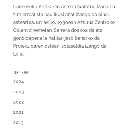
Canneseko Kritikaren Astean txalotua izan den
film errealista hau ikusi ahal izango da bihar,
asteartea, urriak 10, 19:30ean Azkuna Zentroko
Golem zinemetan. Sarrera doakoa da eta
gonbidapena leihatilan jaso beharko da
Proiekzioaren ostean, solasaldia izango da
Leila...
URTEAK
2024
2023
2022
2021
2019