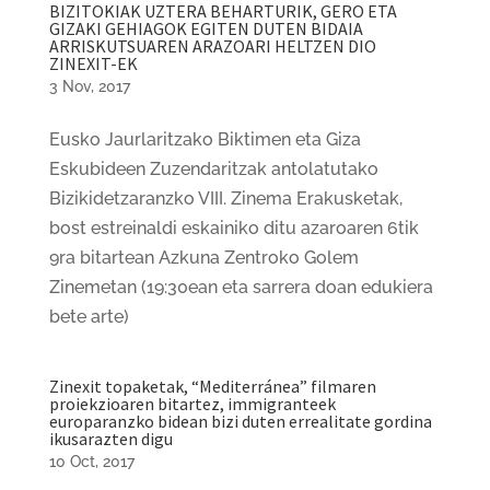
BIZITOKIAK UZTERA BEHARTURIK, GERO ETA
GIZAKI GEHIAGOK EGITEN DUTEN BIDAIA
ARRISKUTSUAREN ARAZOARI HELTZEN DIO
ZINEXIT-EK
3 Nov, 2017
Eusko Jaurlaritzako Biktimen eta Giza
Eskubideen Zuzendaritzak antolatutako
Bizikidetzaranzko VIII. Zinema Erakusketak,
bost estreinaldi eskainiko ditu azaroaren 6tik
9ra bitartean Azkuna Zentroko Golem
Zinemetan (19:30ean eta sarrera doan edukiera
bete arte)
Zinexit topaketak, “Mediterránea” filmaren
proiekzioaren bitartez, immigranteek
europaranzko bidean bizi duten errealitate gordina
ikusarazten digu
10 Oct, 2017