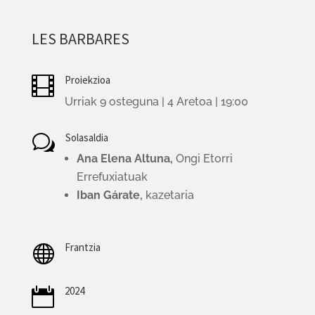
LES BARBARES
Proiekzioa

Urriak 9 osteguna | 4 Aretoa | 19:00
Solasaldia
w
Ana Elena Altuna,
Ongi Etorri
Errefuxiatuak
Iban Gárate,
kazetaria
Frantzia

2024
