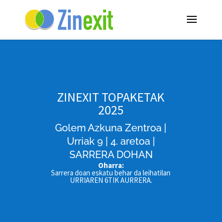
ZINEXIT TOPAKETAK
2025
Golem Azkuna Zentroa |
Urriak 9 | 4. aretoa |
SARRERA DOHAN
Oharra:
Sarrera doan eskatu behar da leihatilan
URRIAREN 6TIK AURRERA.