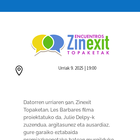
Urriak 9. 2025 | 19:00

Datorren urriaren 9an, Zinexit
Topaketan, Les Barbares filma
proiektatuko da, Julie Delpy-k
zuzendua, argitasunez eta ausardiaz,
gure garaiko eztabaida
premiazkoenetako batean murgilduko