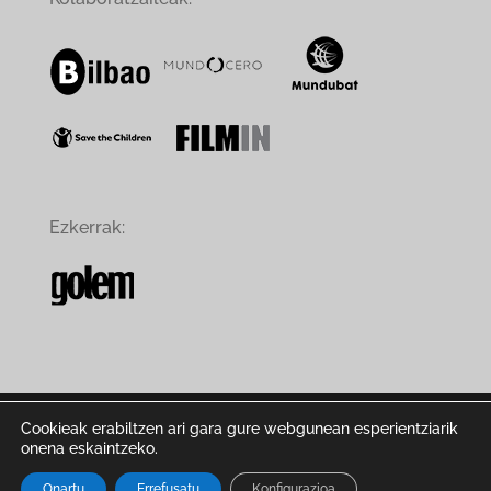
Ezkerrak:
Cookieak erabiltzen ari gara gure webgunean esperientziarik
onena eskaintzeko.
© ZINEXIT 2019-23 | www.zinexit.net |
Cookie-
Onartu
Errefusatu
Konfigurazioa