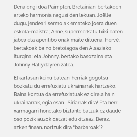
Dena ongi doa Paimpten, Bretainian, bertakoen
arteko harmonia nagusi den lekuan. Joëlle
dugu, jendeari sermoiak emateko joera duen
eskola-maistra; Anne, supermerkatu txiki baten
jabea eta aperitibo onak maite dituena; Hervé,
bertakoak baino bretoiagoa den Alsaziako
iturgina; eta Johnny, bertako basozaina eta
Johnny Hallydayren zalea.
Elkartasun keinu batean, herriak gogotsu
bozkatu du errefuxiatu ukrainarrak hartzeko.
Baina kontua da errefuxiatuak ez direla hain
ukrainarrak, egia esan… Siriarrak dira! Eta herri
xarmagarri honetako biztanle batzuk ez daude
oso pozik auzokidetzat edukitzeaz. Beraz,
azken finean, nortzuk dira “barbaroak”?