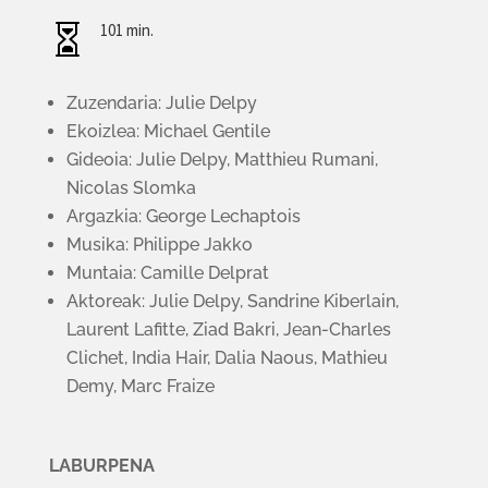
101 min.

Zuzendaria: Julie Delpy
Ekoizlea: Michael Gentile
Gideoia:
Julie Delpy, Matthieu Rumani,
Nicolas Slomka
Argazkia: George Lechaptois
Musika: Philippe Jakko
Muntaia: Camille Delprat
Aktoreak: Julie Delpy, Sandrine Kiberlain,
Laurent Lafitte, Ziad Bakri, Jean-Charles
Clichet, India Hair, Dalia Naous, Mathieu
Demy, Marc Fraize
LABURPENA