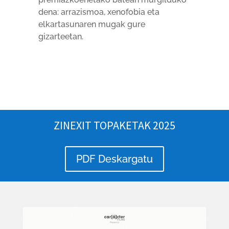
dena: arrazismoa, xenofobia eta
elkartasunaren mugak gure
gizarteetan.
ZINEXIT TOPAKETAK 2025
PDF Deskargatu