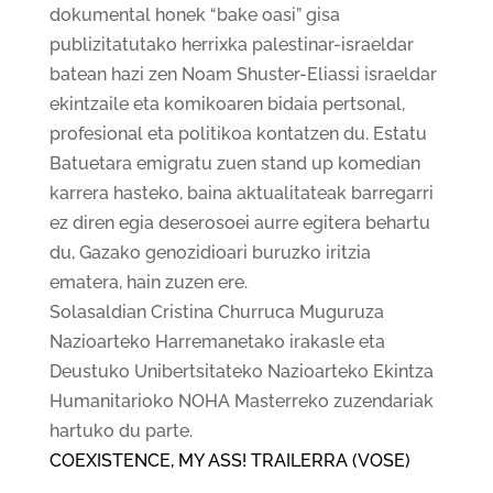
dokumental honek “bake oasi” gisa
publizitatutako herrixka palestinar-israeldar
batean hazi zen Noam Shuster-Eliassi israeldar
ekintzaile eta komikoaren bidaia pertsonal,
profesional eta politikoa kontatzen du. Estatu
Batuetara emigratu zuen stand up komedian
karrera hasteko, baina aktualitateak barregarri
ez diren egia deserosoei aurre egitera behartu
du, Gazako genozidioari buruzko iritzia
ematera, hain zuzen ere.
Solasaldian Cristina Churruca Muguruza
Nazioarteko Harremanetako irakasle eta
Deustuko Unibertsitateko Nazioarteko Ekintza
Humanitarioko NOHA Masterreko zuzendariak
hartuko du parte.
COEXISTENCE, MY ASS! TRAILERRA (VOSE)