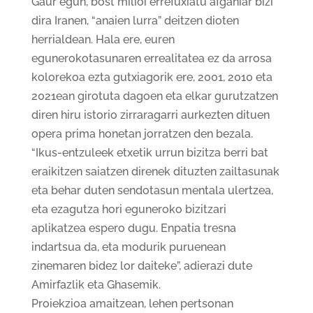
Gaur egun, bost milioi errefuxiatu afganiar bizi
dira Iranen, “anaien lurra” deitzen dioten
herrialdean. Hala ere, euren
egunerokotasunaren errealitatea ez da arrosa
kolorekoa ezta gutxiagorik ere, 2001, 2010 eta
2021ean girotuta dagoen eta elkar gurutzatzen
diren hiru istorio zirraragarri aurkezten dituen
opera prima honetan jorratzen den bezala.
“Ikus-entzuleek etxetik urrun bizitza berri bat
eraikitzen saiatzen direnek dituzten zailtasunak
eta behar duten sendotasun mentala ulertzea,
eta ezagutza hori eguneroko bizitzari
aplikatzea espero dugu. Enpatia tresna
indartsua da, eta modurik puruenean
zinemaren bidez lor daiteke”, adierazi dute
Amirfazlik eta Ghasemik.
Proiekzioa amaitzean, lehen pertsonan