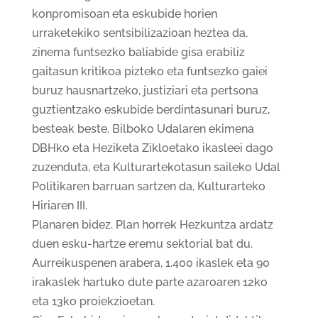
konpromisoan eta eskubide horien
urraketekiko sentsibilizazioan heztea da,
zinema funtsezko baliabide gisa erabiliz
gaitasun kritikoa pizteko eta funtsezko gaiei
buruz hausnartzeko, justiziari eta pertsona
guztientzako eskubide berdintasunari buruz,
besteak beste. Bilboko Udalaren ekimena
DBHko eta Heziketa Zikloetako ikasleei dago
zuzenduta, eta Kulturartekotasun saileko Udal
Politikaren barruan sartzen da, Kulturarteko
Hiriaren III.
Planaren bidez. Plan horrek Hezkuntza ardatz
duen esku-hartze eremu sektorial bat du.
Aurreikuspenen arabera, 1.400 ikaslek eta 90
irakaslek hartuko dute parte azaroaren 12ko
eta 13ko proiekzioetan.