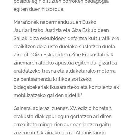
posible egin dituzten borroken pedagogia
egiten duen hitzordua.
Marañonek nabarmendu zuen Eusko
Jaurlaritzako Justizia eta Giza Eskubideen
Sailak, giza eskubideen defentsa kulturatik ere
eraikitzen dela uste duelako sustatzen duela
Zinexit. “Giza Eskubideen Zine Erakustaldiak
zinemaren aldeko apustua egiten du, gizartea
eraldatzeko tresna eta aldaketarako motorra
da pentsamendu kritikoa sortzeko,
bidegabekeriak ikusarazteko eta kontzientziak
mobilizatzeko gai den aldetik”.
Gainera, adierazi zuenez, XV. edizio honetan,
erakustaldiak gaur egun gertatzen ari diren
errealitate mingarrien aurrean jartzen gaitu
zuzenean: Ukrainako gerra, Afganistango