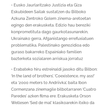
• Eusko Jaurlaritzako Justizia eta Giza
Eskubideen Sailak sustatzen du Bilboko
Azkuna Zentroko Golem zinema-aretoetan
egingo den erakusketa. Edizio hau bereziki
konprometituta dago gaurkotasunarekin,
Ukrainako gerra, Afganistango errefuxiatuen
problematika, Palestinako genozidioa edo
guraso bakarreko Espainiako familien
bazterketa sozialaren arriskua jorratuz
• Erabateko hiru estreinaldi jasoko ditu Bilbon:
‘In the land of brothers’, ‘Coexistence, my ass!’
eta ‘2000 meters to Andriivka’, baita Ibon
Cormenzana zinemagile bilbotarraren ‘Cuatro
Paredes’ azken filma ere. Erakusketa Orson
Wellesen ‘Sed de mal’ klasikoarekin itxiko da