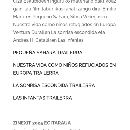
Giza Eskubideen inguruko material didaktikoaz
gain, lau film labur ikusi ahal izango dira: Emilio
Martíren Pequeño Sahara, Silvia Venegasen
Nuestra vida como niños refugiados en Europa,
Ventura Durallen La sonrisa escondida eta
Andrea H. Cataláren Las infantas.
PEQUEÑA SAHARA TRAILERRA
NUESTRA VIDA COMO NIÑOS REFUGIADOS EN
EUROPA TRAILERRA
LA SONRISA ESCONDIDA TRAILERRA
LAS INFANTAS TRAILERRA
ZINEXIT 2025 EGITARAUA