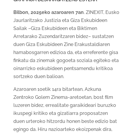
Bilbon, 2025eko azaroaren 7an
. ZINEXIT, Eusko
Jaurlaritzako Justizia eta Giza Eskubideen
Sailak –Giza Eskubideen eta Biktimen
Arretarako Zuzendaritzaren bidez– sustatzen
duen Giza Eskubideen Zine Erakustaldiaren
hamabosgarren edizioa da, eta erreferente gisa
finkatu da zinemak gogoeta soziala egiteko eta
oinarrizko eskubideen pentsamendu kritikoa
sortzeko duen balioan.
Azaroaren 10etik 14ra bitartean, Azkuna
Zentroko Golem Zinema-aretoetan, bost film
luzeren bidez, errealitate garaikideari buruzko
ikuspegi kritiko eta gizatiarra proposatzen
duen urteroko hitzordu honen beste edizio bat
egingo da. Hiru nazioarteko ekoizpenak dira,