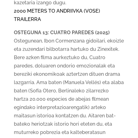
kazetaria izango dugu.
2000 METERS TO ANDRIIVKA (VOSE)
TRAILERRA
OSTEGUNA 13: CUATRO PAREDES (2025)
Ostegunean, Ibon Cormenzana gidoilari, ekoizle
eta zuzendari bilbotarra hartuko du Zinexitek.
Bere azken filma aurkeztuko du, Cuatro
paredes, doluaren ondorio emozionalak eta
bereziki ekonomikoak aztertzen dituen drama
lazgarria. Ama baten (Manuela Vellés) eta alaba
baten (Sofía Otero, Berlinaleko zilarrezko
hartza 20.000 especies de abejas filmean
egindako interpretazioarengatik) arteko
maitasun istorioa kontatzen du. Aitaren bat-
bateko heriotzak istorio hori eteten du, eta
muturreko pobrezia eta kalteberatasun