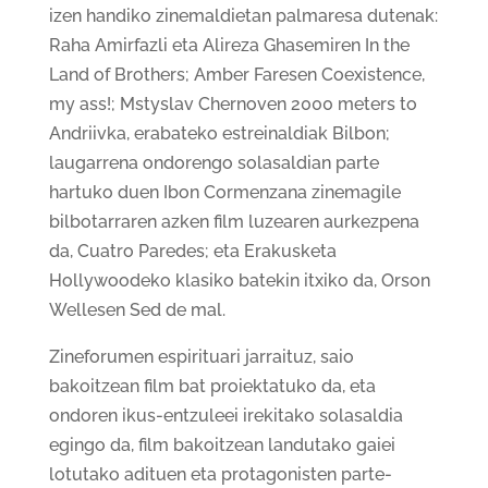
izen handiko zinemaldietan palmaresa dutenak:
Raha Amirfazli eta Alireza Ghasemiren In the
Land of Brothers; Amber Faresen Coexistence,
my ass!; Mstyslav Chernoven 2000 meters to
Andriivka, erabateko estreinaldiak Bilbon;
laugarrena ondorengo solasaldian parte
hartuko duen Ibon Cormenzana zinemagile
bilbotarraren azken film luzearen aurkezpena
da, Cuatro Paredes; eta Erakusketa
Hollywoodeko klasiko batekin itxiko da, Orson
Wellesen Sed de mal.
Zineforumen espirituari jarraituz, saio
bakoitzean film bat proiektatuko da, eta
ondoren ikus-entzuleei irekitako solasaldia
egingo da, film bakoitzean landutako gaiei
lotutako adituen eta protagonisten parte-