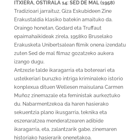
ITXIERA, OSTIRALA 14: SED DE MAL (1958)
Tradizioari jarraituz, Giza Eskubideen Zine
Erakustaldia klasiko batekin amaituko da.
Oraingo honetan, Godard eta Truffaut
epaimahaikideak zirela, 1958ko Bruselako
Erakusketa Unibertsalean filmik onena izendatu
zuten Sed de mal filmaz gozatzeko aukera
izango dugu.
Antzezle talde ikaragarria eta botereari eta
ustelkeriari buruzko intriga kriminaleko istorio
konplexua dituen Wellesen maisulana Carmen
Muñoz zinemazale eta feministak aurkeztuko
du. Nabarmentzekoa da haren hasierako
sekuentzia plano ikusgarria, teknika eta
eszenaratzea menderatzearen adibide
ikaragarria, eta, zalantzarik gabe, zinemaren
historiako hasierarik onenetakoa.