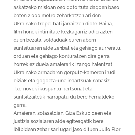
askatzeko misioan oso gotortuta dagoen baso
baten 2.000 metro zeharkatzen ari den
Ukrainako tropel bati jarraitzen diote. Baina,
film honek intimitate kezkagarriz adierazten
duen bezala, soldaduak euren aberri
suntsituaren alde zenbat eta gehiago aurreratu,
orduan eta gehiago konturatzen dira gerra
horrek ez duela amaierarik izango haientzat.
Ukrainako armadaren gorputz-kameren irudi
biziak eta gogoeta-une indartsuak nahasiz,
Txernovek ikuspuntu pertsonal eta
suntsitzailetik harrapatu du bere herrialdeko
gerra.
Amaieran, solasaldian, Giza Eskubideen eta
justizia sozialaren alde egiteagatik bere
ibilbidean zehar sari ugari jaso dituen Julio Flor