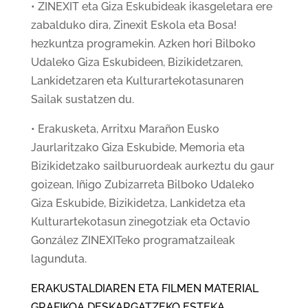
•
ZINEXIT eta Giza Eskubideak ikasgeletara ere
zabalduko dira, Zinexit Eskola eta Bosa!
hezkuntza programekin. Azken hori Bilboko
Udaleko Giza Eskubideen, Bizikidetzaren,
Lankidetzaren eta Kulturartekotasunaren
Sailak sustatzen du.
• Erakusketa, Arritxu Marañon Eusko
Jaurlaritzako Giza Eskubide, Memoria eta
Bizikidetzako sailburuordeak aurkeztu du gaur
goizean, Iñigo Zubizarreta Bilboko Udaleko
Giza Eskubide, Bizikidetza, Lankidetza eta
Kulturartekotasun zinegotziak eta Octavio
González ZINEXITeko programatzaileak
lagunduta.
ERAKUSTALDIAREN ETA FILMEN MATERIAL
GRAFIKOA DESKARGATZEKO ESTEKA