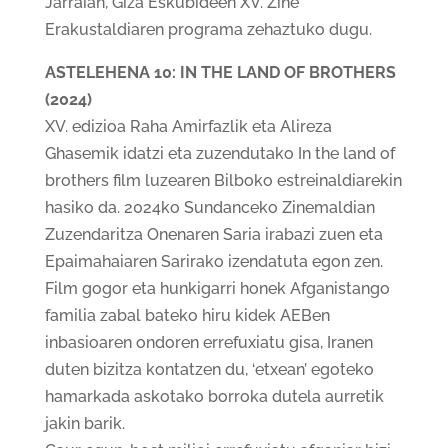
Jarraian, Giza Eskubideen XV. Zine
Erakustaldiaren programa zehaztuko dugu.
ASTELEHENA 10: IN THE LAND OF BROTHERS
(2024)
XV. edizioa Raha Amirfazlik eta Alireza
Ghasemik idatzi eta zuzendutako In the land of
brothers film luzearen Bilboko estreinaldiarekin
hasiko da. 2024ko Sundanceko Zinemaldian
Zuzendaritza Onenaren Saria irabazi zuen eta
Epaimahaiaren Sarirako izendatuta egon zen.
Film gogor eta hunkigarri honek Afganistango
familia zabal bateko hiru kidek AEBen
inbasioaren ondoren errefuxiatu gisa, Iranen
duten bizitza kontatzen du, ‘etxean’ egoteko
hamarkada askotako borroka dutela aurretik
jakin barik.