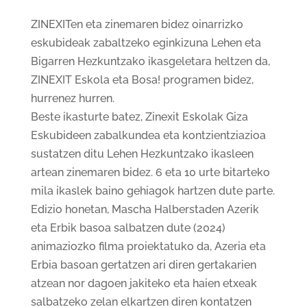
ZINEXITen eta zinemaren bidez oinarrizko
eskubideak zabaltzeko eginkizuna Lehen eta
Bigarren Hezkuntzako ikasgeletara heltzen da,
ZINEXIT Eskola eta Bosa! programen bidez,
hurrenez hurren.
Beste ikasturte batez, Zinexit Eskolak Giza
Eskubideen zabalkundea eta kontzientziazioa
sustatzen ditu Lehen Hezkuntzako ikasleen
artean zinemaren bidez. 6 eta 10 urte bitarteko
mila ikaslek baino gehiagok hartzen dute parte.
Edizio honetan, Mascha Halberstaden Azerik
eta Erbik basoa salbatzen dute (2024)
animaziozko filma proiektatuko da, Azeria eta
Erbia basoan gertatzen ari diren gertakarien
atzean nor dagoen jakiteko eta haien etxeak
salbatzeko zelan elkartzen diren kontatzen