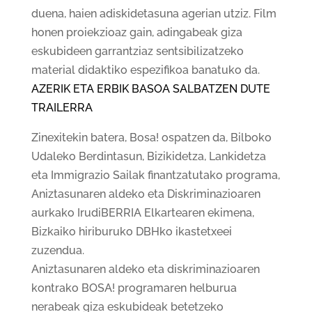
duena, haien adiskidetasuna agerian utziz. Film
honen proiekzioaz gain, adingabeak giza
eskubideen garrantziaz sentsibilizatzeko
material didaktiko espezifikoa banatuko da.
AZERIK ETA ERBIK BASOA SALBATZEN DUTE
TRAILERRA
Zinexitekin batera, Bosa! ospatzen da, Bilboko
Udaleko Berdintasun, Bizikidetza, Lankidetza
eta Immigrazio Sailak finantzatutako programa,
Aniztasunaren aldeko eta Diskriminazioaren
aurkako IrudiBERRIA Elkartearen ekimena,
Bizkaiko hiriburuko DBHko ikastetxeei
zuzendua.
Aniztasunaren aldeko eta diskriminazioaren
kontrako BOSA! programaren helburua
nerabeak giza eskubideak betetzeko