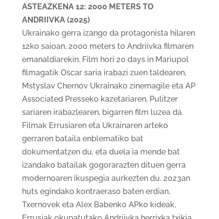
ASTEAZKENA 12: 2000 METERS TO
ANDRIIVKA (2025)
Ukrainako gerra izango da protagonista hilaren
12ko saioan, 2000 meters to Andriivka filmaren
emanaldiarekin. Film hori 20 days in Mariupol
filmagatik Oscar saria irabazi zuen taldearen,
Mstyslav Chernov Ukrainako zinemagile eta AP
Associated Presseko kazetariaren, Pulitzer
sariaren irabazlearen, bigarren film luzea da.
Filmak Errusiaren eta Ukrainaren arteko
gerraren bataila enblematiko bat
dokumentatzen du, eta duela ia mende bat
izandako batailak gogorarazten dituen gerra
modernoaren ikuspegia aurkezten du. 2023an
huts egindako kontraeraso baten erdian,
Txernovek eta Alex Babenko APko kideak,
Errusiak okupatutako Andriivka herrixka txikia