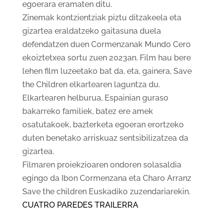
egoerara eramaten ditu.
Zinemak kontzientziak piztu ditzakeela eta
gizartea eraldatzeko gaitasuna duela
defendatzen duen Cormenzanak Mundo Cero
ekoiztetxea sortu zuen 2023an. Film hau bere
lehen film luzeetako bat da, eta, gainera, Save
the Children elkartearen laguntza du.
Elkartearen helburua, Espainian guraso
bakarreko familiek, batez ere amek
osatutakoek, bazterketa egoeran erortzeko
duten benetako arriskuaz sentsibilizatzea da
gizartea.
Filmaren proiekzioaren ondoren solasaldia
egingo da Ibon Cormenzana eta Charo Arranz
Save the children Euskadiko zuzendariarekin.
CUATRO PAREDES TRAILERRA