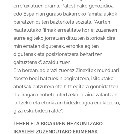
errefuxiatuen drama, Palestinako genozidioa
edo Espainian guraso bakarreko familia askok
pairatzen duten bazterketa soziala. “Aurten
hautatutako filmak errealitate horiei zuzenean
aurre egiteko jorratzen dituzten istorioak dira,
min ematen digutenak, erronka egiten
digutenak eta posizionatzera behartzen
gaituztenak”, azaldu zuen.
Era berean, adierazi zuenez Zinexitek munduari
“beste begi batzuekin begiratzera, isildutako
ahotsak entzutera eta hitz egitera gonbidatzen
du, iragana hobeto ulertzeko, oraina zalantzan
jartzeko eta etorkizun bidezkoagoa eraikitzeko,
giza eskubideen alde”.
LEHEN ETA BIGARREN HEZKUNTZAKO
IKASLEEI ZUZENDUTAKO EKIMENAK