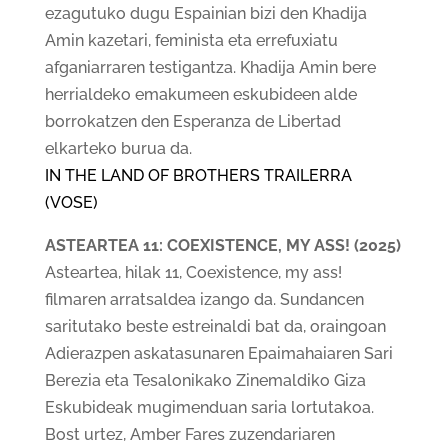
ezagutuko dugu Espainian bizi den Khadija
Amin kazetari, feminista eta errefuxiatu
afganiarraren testigantza. Khadija Amin bere
herrialdeko emakumeen eskubideen alde
borrokatzen den Esperanza de Libertad
elkarteko burua da.
IN THE LAND OF BROTHERS TRAILERRA
(VOSE)
ASTEARTEA 11: COEXISTENCE, MY ASS! (2025)
Asteartea, hilak 11, Coexistence, my ass!
filmaren arratsaldea izango da. Sundancen
saritutako beste estreinaldi bat da, oraingoan
Adierazpen askatasunaren Epaimahaiaren Sari
Berezia eta Tesalonikako Zinemaldiko Giza
Eskubideak mugimenduan saria lortutakoa.
Bost urtez, Amber Fares zuzendariaren