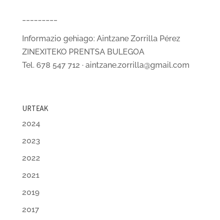
_________
Informazio gehiago: Aintzane Zorrilla Pérez
ZINEXITEKO PRENTSA BULEGOA
Tel. 678 547 712 · aintzane.zorrilla@gmail.com
URTEAK
2024
2023
2022
2021
2019
2017