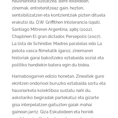
hausnarketa sustatzea. Bere ibilbidean,
zinemak, entretenitzeaz gain, hezten,
sentsibilizatzen eta kontzientziak pizten dituela
erakutsi du. D.W. Griffithen Intolerancia (1916),
Santiago Mitreren Argentina, 1985 (2022),
Chaplinen El gran dictador, Persepolis (2007),
La lista de Schindler, Madres paralelas edo La
pelota vasca filmetatik igaroz, zinemaren
historiak garai bakoitzeko eztabaida sozial eta
politiko handiekin batera egin du bidea.
Hamabosgarren edizio honetan, Zinexitek gure
ekintzen ondorioei buruzko eztabaida sortu eta
hausnarketa kolektiboa sustatu nahi du,
askotariko begiradak partekatuz eta gizarte
gisa interpelatzen gaituzten gaiak mahai
gainean jarriz. Giza Eskubideen eta horiek