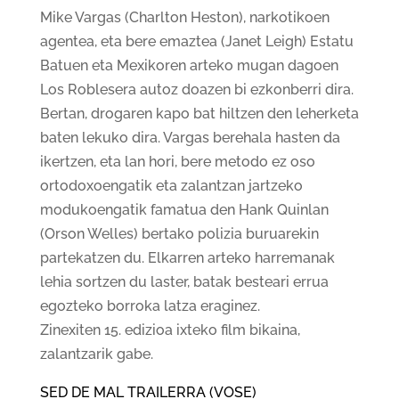
Mike Vargas (Charlton Heston), narkotikoen
agentea, eta bere emaztea (Janet Leigh) Estatu
Batuen eta Mexikoren arteko mugan dagoen
Los Roblesera autoz doazen bi ezkonberri dira.
Bertan, drogaren kapo bat hiltzen den leherketa
baten lekuko dira. Vargas berehala hasten da
ikertzen, eta lan hori, bere metodo ez oso
ortodoxoengatik eta zalantzan jartzeko
modukoengatik famatua den Hank Quinlan
(Orson Welles) bertako polizia buruarekin
partekatzen du. Elkarren arteko harremanak
lehia sortzen du laster, batak besteari errua
egozteko borroka latza eraginez.
Zinexiten 15. edizioa ixteko film bikaina,
zalantzarik gabe.
SED DE MAL TRAILERRA (VOSE)