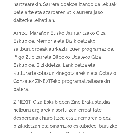
hartzearekin. Sarrera doakoa izango da lekuak
bete arte eta azaroaren 8tik aurrera jaso
daitezke leihatilan.
Arritxu Marañón Eusko Jaurlaritzako Giza
Eskubide, Memoria eta Bizikidetzako
sailburuordeak aurkeztu zuen programazioa,
Iñigo Zubizarreta Bilboko Udaleko Giza
Eskubide, Bizikidetza, Lankidetza eta
Kulturartekotasun zinegotziarekin eta Octavio
González ZINEXITeko programatzailearekin
batera.
ZINEXIT-Giza Eskubideen Zine Erakustaldia
helburu argiarekin sortu zen: errealitate
desberdinak hurbiltzea eta zinemaren bidez
bizikidetzari eta oinarrizko eskubideei buruzko