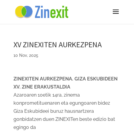
XV ZINEXITEN AURKEZPENA
10 Nov, 2025
ZINEXITEN AURKEZPENA. GIZA ESKUBIDEEN
XV. ZINE ERAKUSTALDIA
Azaroaren 10etik 14ra, zinema
konprometituenaren eta egungoaren bidez
Giza Eskubideei buruz hausnartzera
gonbidatzen duen ZINEXITen beste edizio bat
egingo da