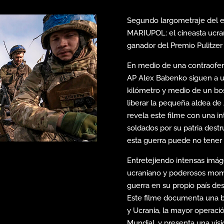
Segundo largometraje del e
MARIUPOL: el cineasta ucran
ganador del Premio Pulitzer
En medio de una contraofens
AP Alex Babenko siguen a u
kilómetro y medio de un bos
liberar la pequeña aldea de
revela este filme con una i
soldados por su patria destr
esta guerra puede no tener f
Entretejiendo intensas imág
ucraniano y poderosos mome
guerra en su propio país de
Este filme documenta una b
y Ucrania, la mayor operaci
Mundial, y presenta una vis