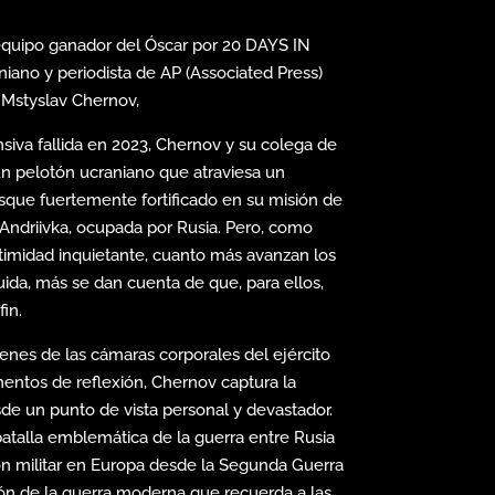
quipo ganador del Óscar por 20 DAYS IN
iano y periodista de AP (Associated Press)
 Mstyslav Chernov,
iva fallida en 2023, Chernov y su colega de
n pelotón ucraniano que atraviesa un
que fuertemente fortificado en su misión de
 Andriivka, ocupada por Rusia. Pero, como
ntimidad inquietante, cuanto más avanzan los
uida, más se dan cuenta de que, para ellos,
in.
enes de las cámaras corporales del ejército
ntos de reflexión, Chernov captura la
sde un punto de vista personal y devastador.
atalla emblemática de la guerra entre Rusia
ón militar en Europa desde la Segunda Guerra
ión de la guerra moderna que recuerda a las