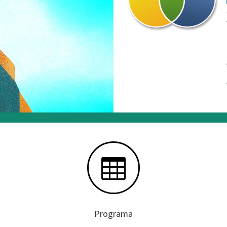

Programa